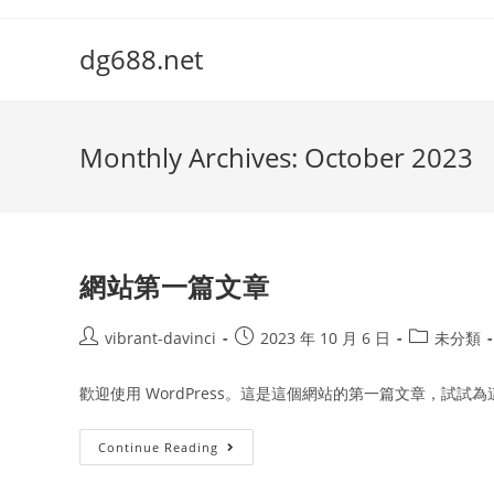
Skip
to
dg688.net
content
Monthly Archives: October 2023
網站第一篇文章
Post
Post
Post
vibrant-davinci
2023 年 10 月 6 日
未分類
author:
published:
category:
歡迎使用 WordPress。這是這個網站的第一篇文章，試
網
Continue Reading
站
第
一